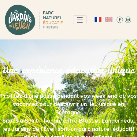
Les Jardins de l&#39;Éveil - Par
Une expérience éducative unique
Profitez d’une pause pendant vos week-end ou vos
vacances pour découvrir un lieu unique en
Bretagne.
Situés à Saint-Thonan, entre Brest et Landerneau,
les Jardins de l’Éveil sont un parc naturel éducatif