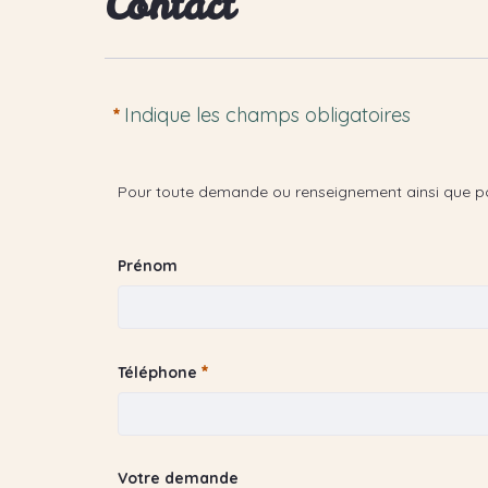
Contact
Indique les champs obligatoires
Pour toute demande ou renseignement ainsi que pour l
<p>Pour toute demande ou renseignement ai
Prénom
Prénom
Téléphone
Téléphone
Requis
Votre demande