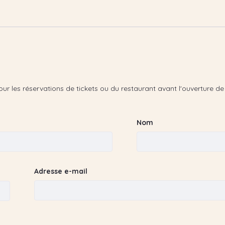
es réservations de tickets ou du restaurant avant l'ouverture de la b
nsi que pour les réservations de tickets ou du restaura
Nom
Nom
Adresse e-mail
Adresse e-mail