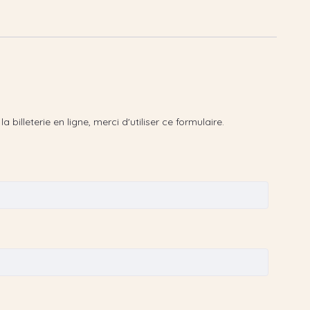
illeterie en ligne, merci d'utiliser ce formulaire.
nt avant l'ouverture de la billeterie en ligne, merci d